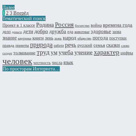
Далее
1
2
3
Вперёд
Тематический поиск
Россия
Родина
времена года
Проект в 1 классе
война
богатство
добро
дружба
здоровье
дети
дело
еда
зима
животные
деньги
народ
погода
знание
книги
лень
поступки
картинки
ложь
общество
природа
речь
семья
сказки
правда
русский
приметы
работа
слово
труд
характер
учеба
учение
ум
толкование
цифры
солдат
человек
язык
числа
честность
По просторам Интернета…