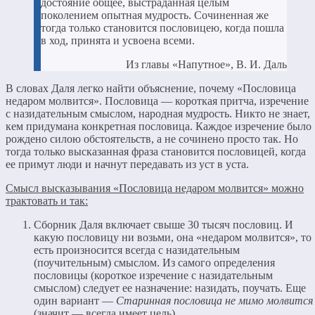
достояние общее, выстраданная целым
поколением опытная мудрость. Сочиненная же
тогда только становится пословицею, когда пошла
в ход, принята и усвоена всеми.
Из главы «Напутное», В. И. Даль
В словах Даля легко найти объяснение, почему «Пословица
недаром молвится». Пословица — короткая притча, изречение
с назидательным смыслом, народная мудрость. Никто не знает,
кем придумана конкретная пословица. Каждое изречение было
рождено силою обстоятельств, а не сочинено просто так. Но
тогда только высказанная фраза становится пословицей, когда
ее примут люди и начнут передавать из уст в уста.
Смысл высказывания «Пословица недаром молвится» можно
трактовать и так:
Сборник Даля включает свыше 30 тысяч пословиц. И
какую пословицу ни возьми, она «
недаром молвится», то
есть произносится всегда с назидательным
(поучительным) смыслом.
Из самого определения
пословицы (короткое изречение с назидательным
смыслом) следует ее назначение: назидать, поучать. Еще
один вариант —
Старинная пословица не мимо молвится
(значит — всегда имеет цель).