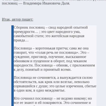
пословиц — Владимира Ивановича Даля.
Итак, автор пишет:
Сборник пословиц – свод народной опытной
премудрости… ; это цвет народного ума,
самобытной стати; это житейская народная
правда…
Пословица – коротенькая притча; сама же она
говорит, что «голая речь не пословица». Это –
суждение, приговор, поучение, высказанное
обиняком и пущенное в оборот, под чеканом
народности. Пословица – обиняк, с приложением
к делу, понятый и принятый всеми.
Пословица не сочиняется, а вынуждается силою
обстоятельств, как крик или возглас, невольно
сорвавшийся с души; это целые изречения, сбитые
в один ком, в одно междометье.
Кто сочинил пословицу – не ведомо никому; но
все ее знают и ей покоряются. Это сочинение и