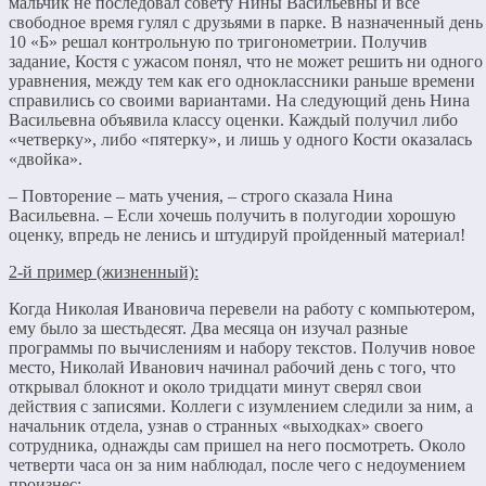
мальчик не последовал совету Нины Васильевны и все
свободное время гулял с друзьями в парке. В назначенный день
10 «Б» решал контрольную по тригонометрии. Получив
задание, Костя с ужасом понял, что не может решить ни одного
уравнения, между тем как его одноклассники раньше времени
справились со своими вариантами. На следующий день Нина
Васильевна объявила классу оценки. Каждый получил либо
«четверку», либо «пятерку», и лишь у одного Кости оказалась
«двойка».
– Повторение – мать учения, – строго сказала Нина
Васильевна. – Если хочешь получить в полугодии хорошую
оценку, впредь не ленись и штудируй пройденный материал!
2-й пример (жизненный):
Когда Николая Ивановича перевели на работу с компьютером,
ему было за шестьдесят. Два месяца он изучал разные
программы по вычислениям и набору текстов. Получив новое
место, Николай Иванович начинал рабочий день с того, что
открывал блокнот и около тридцати минут сверял свои
действия с записями. Коллеги с изумлением следили за ним, а
начальник отдела, узнав о странных «выходках» своего
сотрудника, однажды сам пришел на него посмотреть. Около
четверти часа он за ним наблюдал, после чего с недоумением
произнес: