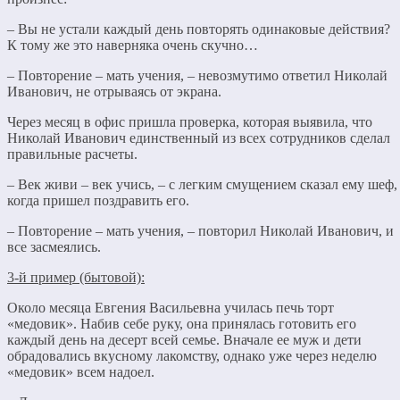
– Вы не устали каждый день повторять одинаковые действия?
К тому же это наверняка очень скучно…
– Повторение – мать учения, – невозмутимо ответил Николай
Иванович, не отрываясь от экрана.
Через месяц в офис пришла проверка, которая выявила, что
Николай Иванович единственный из всех сотрудников сделал
правильные расчеты.
– Век живи – век учись, – с легким смущением сказал ему шеф,
когда пришел поздравить его.
– Повторение – мать учения, – повторил Николай Иванович, и
все засмеялись.
3-й пример (бытовой):
Около месяца Евгения Васильевна училась печь торт
«медовик». Набив себе руку, она принялась готовить его
каждый день на десерт всей семье. Вначале ее муж и дети
обрадовались вкусному лакомству, однако уже через неделю
«медовик» всем надоел.