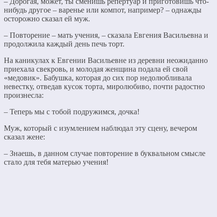
– Дорогая, может, ты сменишь репертуар и приготовишь что-
нибудь другое – варенье или компот, например? – однажды
осторожно сказал ей муж.
– Повторение – мать учения, – сказала Евгения Васильевна и
продолжила каждый день печь торт.
На каникулах к Евгении Васильевне из деревни неожиданно
приехала свекровь, и молодая женщина подала ей свой
«медовик». Бабушка, которая до сих пор недолюбливала
невестку, отведав кусок торта, миролюбиво, почти радостно
произнесла:
– Теперь мы с тобой подружимся, дочка!
Муж, который с изумлением наблюдал эту сцену, вечером
сказал жене:
– Знаешь, в данном случае повторение в буквальном смысле
стало для тебя матерью учения!