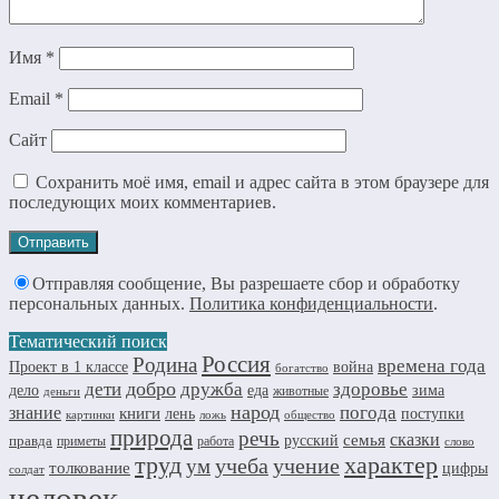
Имя
*
Email
*
Сайт
Сохранить моё имя, email и адрес сайта в этом браузере для
последующих моих комментариев.
Отправляя сообщение, Вы разрешаете сбор и обработку
персональных данных.
Политика конфиденциальности
.
Тематический поиск
Россия
Родина
времена года
Проект в 1 классе
война
богатство
добро
дружба
здоровье
дети
дело
еда
зима
животные
деньги
народ
погода
знание
книги
лень
поступки
картинки
ложь
общество
природа
речь
семья
сказки
правда
русский
приметы
работа
слово
труд
характер
учеба
учение
ум
толкование
цифры
солдат
человек