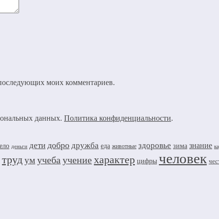
ля последующих моих комментариев.
рсональных данных.
Политика конфиденциальности
.
добро
дружба
здоровье
дети
знание
ело
еда
зима
животные
деньги
к
человек
труд
характер
учеба
учение
ум
цифры
чес