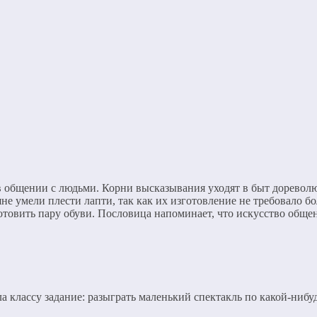
 в общении с людьми. Корни высказывания уходят в быт доревол
ьяне умели плести лапти, так как их изготовление не требовало
готовить пару обуви. Пословица напоминает, что искусство обще
классу задание: разыграть маленький спектакль по какой-нибудь 