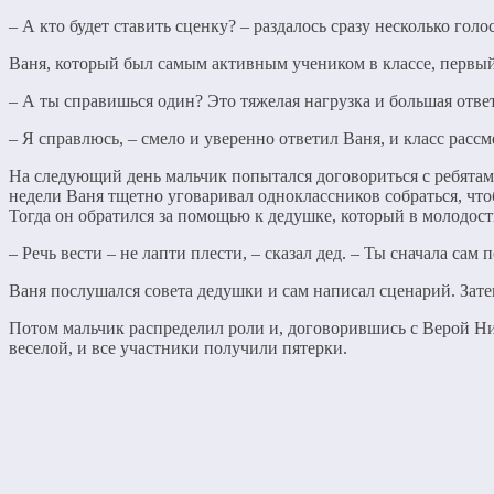
– А кто будет ставить сценку? – раздалось сразу несколько голо
Ваня, который был самым активным учеником в классе, первый 
– А ты справишься один? Это тяжелая нагрузка и большая отве
– Я справлюсь, – смело и уверенно ответил Ваня, и класс расс
На следующий день мальчик попытался договориться с ребятами
недели Ваня тщетно уговаривал одноклассников собраться, что
Тогда он обратился за помощью к дедушке, который в молодост
– Речь вести – не лапти плести, – сказал дед. – Ты сначала сам
Ваня послушался совета дедушки и сам написал сценарий. Затем
Потом мальчик распределил роли и, договорившись с Верой Ник
веселой, и все участники получили пятерки.