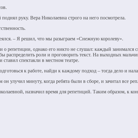
сов.
поднял руку. Вера Николаевна строго на него посмотрела.
тственность.
меялся. – Я решил, что мы разыграем «Снежную королеву».
 о репетиции, однако его никто не слушал: каждый занимался с
бы распределить роли и проговорить текст. На выходных мальчик
и ставил спектакли в местном театре.
 подготовься к работе, найди к каждому подход – тогда дело и нал
 он улучил минуту, когда ребята были в сборе, и зачитал все реп
олаевной, назначил время для репетиций. Таким образом, к кон