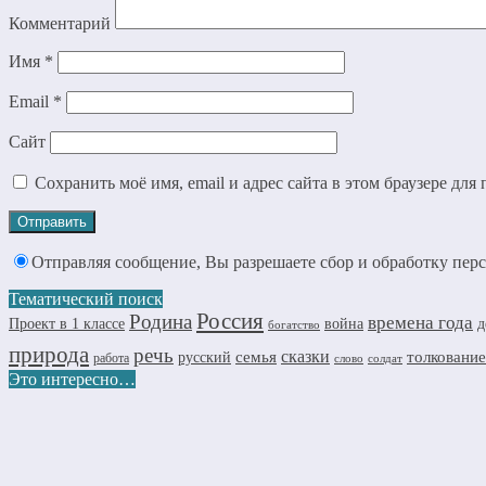
Комментарий
Имя
*
Email
*
Сайт
Сохранить моё имя, email и адрес сайта в этом браузере д
Отправляя сообщение, Вы разрешаете сбор и обработку пе
Тематический поиск
Россия
Родина
времена года
д
Проект в 1 классе
война
богатство
природа
речь
семья
сказки
толкование
русский
работа
слово
солдат
Это интересно…