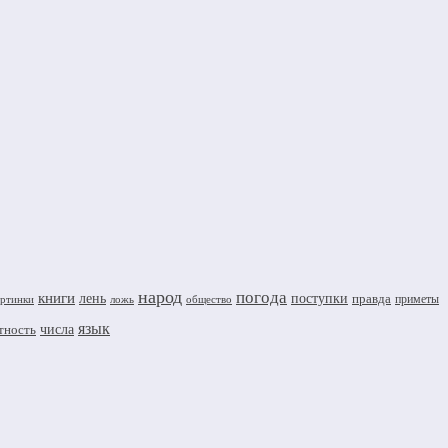
народ
погода
книги
лень
поступки
правда
приметы
артинки
ложь
общество
язык
числа
тность