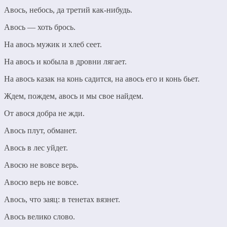
Авось, небось, да третий как-нибудь.
Авось — хоть брось.
На авось мужик и хлеб сеет.
На авось и кобыла в дровни лягает.
На авось казак на конь садится, на авось его и конь бьет.
Ждем, пождем, авось и мы свое найдем.
От авося добра не жди.
Авось плут, обманет.
Авось в лес уйдет.
Авосю не вовсе верь.
Авосю верь не вовсе.
Авось, что заяц: в тенетах вязнет.
Авось велико слово.