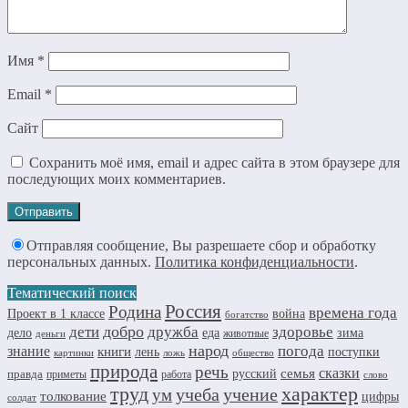
Имя
*
Email
*
Сайт
Сохранить моё имя, email и адрес сайта в этом браузере для
последующих моих комментариев.
Отправляя сообщение, Вы разрешаете сбор и обработку
персональных данных.
Политика конфиденциальности
.
Тематический поиск
Россия
Родина
времена года
Проект в 1 классе
война
богатство
добро
дружба
здоровье
дети
дело
еда
зима
животные
деньги
народ
погода
знание
книги
лень
поступки
картинки
ложь
общество
природа
речь
семья
сказки
правда
русский
приметы
работа
слово
труд
характер
учеба
учение
ум
толкование
цифры
солдат