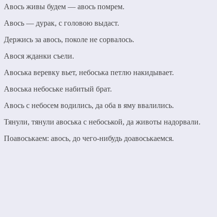
Авось живы будем — авось помрем.
Авось — дурак, с головою выдаст.
Держись за авось, поколе не сорвалось.
Авося жданки съели.
Авоська веревку вьет, небоська петлю накидывает.
Авоська небоське набитый брат.
Авось с небосем водились, да оба в яму ввалились.
Тянули, тянули авоська с небоськой, да животы надорвали.
Поавоськаем: авось, до чего-нибудь доавоськаемся.