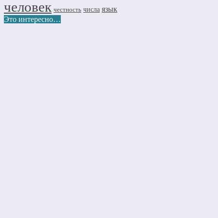
человек
язык
числа
честность
Это интересно…