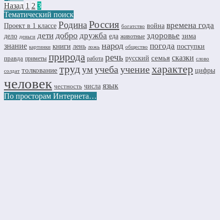
Назад
1
2
3
Тематический поиск
Россия
Родина
времена года
Проект в 1 классе
война
богатство
добро
дружба
здоровье
дети
дело
еда
зима
животные
деньги
народ
погода
знание
книги
лень
поступки
картинки
ложь
общество
природа
речь
семья
сказки
правда
русский
приметы
работа
слово
труд
характер
учеба
учение
ум
толкование
цифры
солдат
человек
язык
числа
честность
По просторам Интернета…