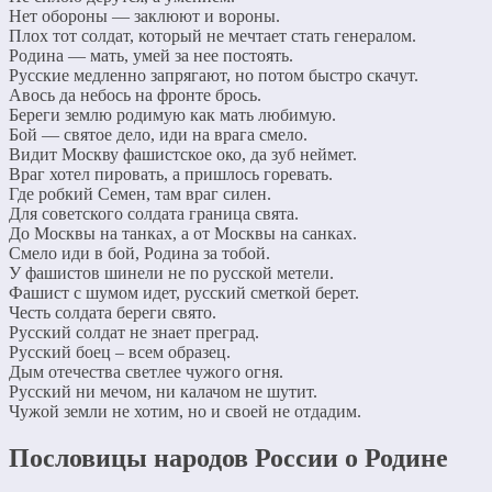
Нет обороны — заклюют и вороны.
Плох тот солдат, который не мечтает стать генералом.
Родина — мать, умей за нее постоять.
Русские медленно запрягают, но потом быстро скачут.
Авось да небось на фронте брось.
Береги землю родимую как мать любимую.
Бой — святое дело, иди на врага смело.
Видит Москву фашистское око, да зуб неймет.
Враг хотел пировать, а пришлось горевать.
Где робкий Семен, там враг силен.
Для советского солдата граница свята.
До Москвы на танках, а от Москвы на санках.
Смело иди в бой, Родина за тобой.
У фашистов шинели не по русской метели.
Фашист с шумом идет, русский сметкой берет.
Честь солдата береги свято.
Русский солдат не знает преград.
Русский боец – всем образец.
Дым отечества светлее чужого огня.
Русский ни мечом, ни калачом не шутит.
Чужой земли не хотим, но и своей не отдадим.
Пословицы народов России о Родине