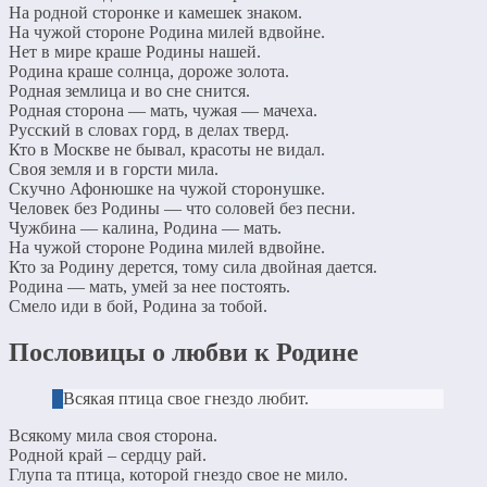
На родной сторонке и камешек знаком.
На чужой стороне Родина милей вдвойне.
Нет в мире краше Родины нашей.
Родина краше солнца, дороже золота.
Родная землица и во сне снится.
Родная сторона — мать, чужая — мачеха.
Русский в словах горд, в делах тверд.
Кто в Москве не бывал, красоты не видал.
Своя земля и в горсти мила.
Скучно Афонюшке на чужой сторонушке.
Человек без Родины — что соловей без песни.
Чужбина — калина, Родина — мать.
На чужой стороне Родина милей вдвойне.
Кто за Родину дерется, тому сила двойная дается.
Родина — мать, умей за нее постоять.
Смело иди в бой, Родина за тобой.
Пословицы о любви к Родине
Всякая птица свое гнездо любит.
Всякому мила своя сторона.
Родной край – сердцу рай.
Глупа та птица, которой гнездо свое не мило.