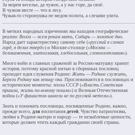
За морем веселье, да чужое, а у нас горе, да своё.
В чужом месте — что в лесу.
Чужая-то сторонушка не медом полита, а слезами улита.
В метких народных изречениях мы находим географические
реалии:
Волга — всем рекам мать, Сибирь — золотое дно
.
Народ дает характеристику самому себе (
«русский в словах
горд, в делах тверд»
) и Москве-столице (
«Москва —
белокаменная, златоглавая, хлебосольная, словоохотливая»
).
Много войн и славных сражений за Россию-матушку хранит
история, поэтому красной нитью в сборниках пословиц
проходит идея служения Родине:
Жить — Родине служить,
Береги Родину как зеницу ока.
Прослеживаются в пословицах и
исторические моменты: эпоха СССР (
«Власть Советская
пришла, жизнь по-новому пошла»
) и Великая Отечественная
война (
«У фашистов шинели не по русской метели»
).
Знать и понимать пословицы, посвященные Родине, важно,
прежде всего,
для
воспитания
детей
. Чувство патриотизма,
любви к Родине-матери и народу — те незыблемые ценности,
которые должен чтить каждый гражданин своей страны.