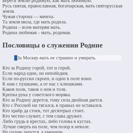
Береги землю родимую, как мать любимую.
Русь святая, православная, богатырская, мать святорусская
земля.
Чужая сторона — мачеха.
Та земля мила, где мать родила.
Родина – всем матерям мать.
Родина любимая – мать, родимая.
Пословицы о служении Родине
За Москву-мать не страшно и умирать.
Кто за Родину горой, тот и герой.
Если народ един, он непобедим.
Если по-русски скроен, и один в поле воин.
К нам с пушками, а от нас с клюшками.
Каков полк, таков о нем и толк.
Крепка рука у советского моряка.
Кто за Родину дерется, тому сила двойная дается.
Кто с Россией ни тягался, в правых не оставался.
Кто храбр да стоек, тот десятерых стоит.
Кто честно служит, с тем слава дружит.
Либо грудь в крестах, либо голова в кустах.
Лучше смерть на поле, чем позор в неволе.
Не силою дерутся, а умением.