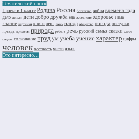
Тематический поиск
Россия
Родина
времена года
Проект в 1 классе
война
богатство
добро
дружба
здоровье
дети
дело
еда
зима
животные
деньги
народ
погода
знание
книги
лень
поступки
картинки
ложь
общество
природа
речь
семья
сказки
правда
русский
приметы
работа
слово
труд
характер
учеба
учение
ум
толкование
цифры
солдат
человек
язык
числа
честность
Это интересно…