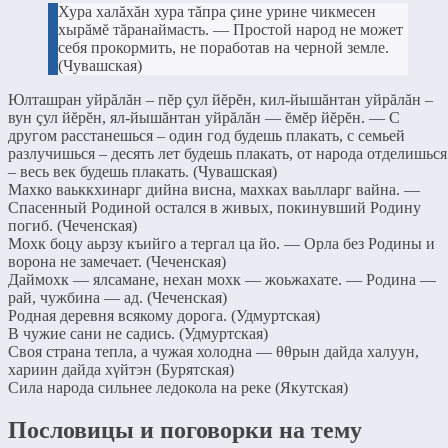
Хура халăхăн хура тăпра çине урине чикмесен
хырăмĕ тăранаймасть. — Простой народ не может
себя прокормить, не поработав на черной земле.
(Чувашская)
Юлташран уйрăлăн – пĕр çул йĕрĕн, кил-йышăнтан уйрăлăн –
вун çул йĕрĕн, ял-йышăнтан уйрăлăн — ĕмĕр йĕрĕн. — С
другом расстанешься – один год будешь плакать, с семьей
разлучишься – десять лет будешь плакать, от народа отделишься
– весь век будешь плакать. (Чувашская)
Махко ваьккхинарг дийна висна, махках ваьлларг вайна. —
Спасенный Родиной остался в живых, покинувший Родину
погиб. (Чеченская)
Мохк боцу аьрзу къийго а тергал ца йо. — Орла без Родины и
ворона не замечает. (Чеченская)
Даймохк — ялсамане, нехан мохк — жоьжахате. — Родина —
рай, чужбина — ад. (Чеченская)
Родная деревня всякому дорога. (Удмуртская)
В чужие сани не садись. (Удмуртская)
Своя страна тепла, а чужая холодна — θθрын дайда халуун,
хариин дайда хγйтэн (Бурятская)
Сила народа сильнее ледокола на реке (Якутская)
Пословицы и поговорки на тему