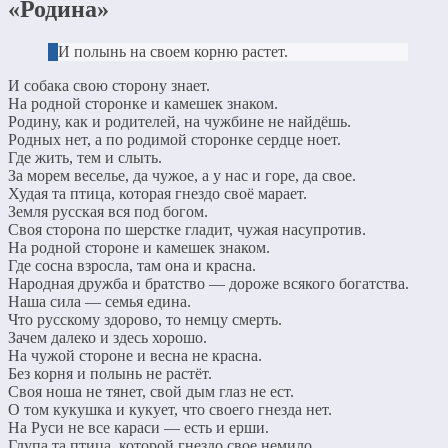
«Родина»
И полынь на своем корню растет.
И собака свою сторону знает.
На родной сторонке и камешек знаком.
Родину, как и родителей, на чужбине не найдёшь.
Родных нет, а по родимой сторонке сердце ноет.
Где жить, тем и слыть.
За морем веселье, да чужое, а у нас и горе, да свое.
Худая та птица, которая гнездо своё марает.
Земля русская вся под богом.
Своя сторона по шерстке гладит, чужая насупротив.
На родной стороне и камешек знаком.
Где сосна взросла, там она и красна.
Народная дружба и братство — дороже всякого богатства.
Наша сила — семья едина.
Что русскому здорово, то немцу смерть.
Зачем далеко и здесь хорошо.
На чужой стороне и весна не красна.
Без корня и полынь не растёт.
Своя ноша не тянет, свой дым глаз не ест.
О том кукушка и кукует, что своего гнезда нет.
На Руси не все караси — есть и ерши.
Глупа та птица, которой гнездо свое немило.