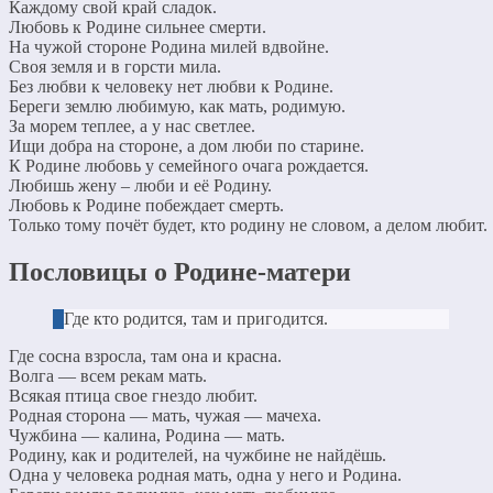
Каждому свой край сладок.
Любовь к Родине сильнее смерти.
На чужой стороне Родина милей вдвойне.
Своя земля и в горсти мила.
Без любви к человеку нет любви к Родине.
Береги землю любимую, как мать, родимую.
За морем теплее, а у нас светлее.
Ищи добра на стороне, а дом люби по старине.
К Родине любовь у семейного очага рождается.
Любишь жену – люби и её Родину.
Любовь к Родине побеждает смерть.
Только тому почёт будет, кто родину не словом, а делом любит.
Пословицы о Родине-матери
Где кто родится, там и пригодится.
Где сосна взросла, там она и красна.
Волга — всем рекам мать.
Всякая птица свое гнездо любит.
Родная сторона — мать, чужая — мачеха.
Чужбина — калина, Родина — мать.
Родину, как и родителей, на чужбине не найдёшь.
Одна у человека родная мать, одна у него и Родина.