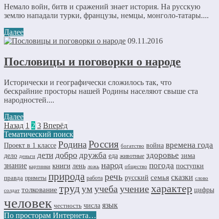
Немало войн, битв и сражений знает история. На русскую
землю нападали турки, французы, немцы, монголо-татары....
Далее
09.11.2016
Пословицы и поговорки о народе
Исторически и географически сложилось так, что
бескрайние просторы нашей Родины населяют свыше ста
народностей....
Далее
Назад
1
2
3
Вперёд
Тематический поиск
Россия
Родина
времена года
Проект в 1 классе
война
богатство
добро
дружба
здоровье
дети
дело
еда
зима
животные
деньги
народ
погода
знание
книги
лень
поступки
картинки
ложь
общество
природа
речь
семья
сказки
правда
русский
приметы
работа
слово
труд
характер
учеба
учение
ум
толкование
цифры
солдат
человек
язык
числа
честность
По просторам Интернета…