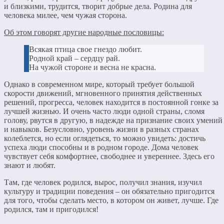
и близкими, трудится, творит добрые дела. Родина для
человека милее, чем чужая сторона.
Об этом говорят другие народные пословицы:
Всякая птица свое гнездо любит.
Родной край – сердцу рай.
На чужой стороне и весна не красна.
Однако в современном мире, который требует большой
скорости движений, мгновенного принятия действенных
решений, прогресса, человек находится в постоянной гонке за
лучшей жизнью. И очень часто люди одной страны, сломя
голову, рвутся в другую, в надежде на признание своих умений
и навыков. Безусловно, уровень жизни в разных странах
колеблется, но если оглядеться, то можно увидеть: достичь
успеха люди способны и в родном городе. Дома человек
чувствует себя комфортнее, свободнее и увереннее. Здесь его
знают и любят.
Там, где человек родился, вырос, получил знания, изучил
культуру и традиции поведения – он обязательно пригодится
для того, чтобы сделать место, в котором он живет, лучше. Где
родился, там и пригодился!