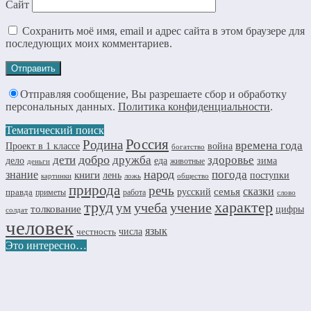
Сайт
Сохранить моё имя, email и адрес сайта в этом браузере для
последующих моих комментариев.
Отправляя сообщение, Вы разрешаете сбор и обработку
персональных данных.
Политика конфиденциальности
.
Тематический поиск
Россия
Родина
времена года
Проект в 1 классе
война
богатство
добро
дружба
здоровье
дети
дело
еда
зима
животные
деньги
народ
погода
знание
книги
лень
поступки
картинки
ложь
общество
природа
речь
семья
сказки
правда
русский
приметы
работа
слово
труд
характер
учеба
учение
ум
толкование
цифры
солдат
человек
язык
числа
честность
Это интересно…