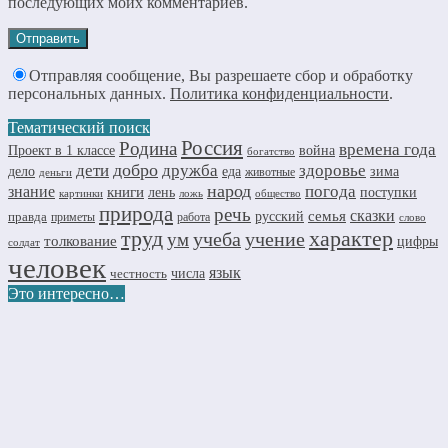
последующих моих комментариев.
Отправляя сообщение, Вы разрешаете сбор и обработку
персональных данных.
Политика конфиденциальности
.
Тематический поиск
Россия
Родина
времена года
Проект в 1 классе
война
богатство
добро
дружба
здоровье
дети
дело
еда
зима
животные
деньги
народ
погода
знание
книги
лень
поступки
картинки
ложь
общество
природа
речь
семья
сказки
правда
русский
приметы
работа
слово
труд
характер
учеба
учение
ум
толкование
цифры
солдат
человек
язык
числа
честность
Это интересно…