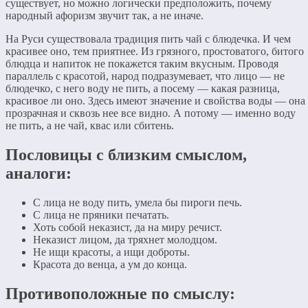
существует, но можно логически предположить, почему
народный афоризм звучит так, а не иначе.
На Руси существовала традиция пить чай с блюдечка. И чем
красивее оно, тем приятнее. Из грязного, простоватого, битого
блюдца и напиток не покажется таким вкусным. Проводя
параллель с красотой, народ подразумевает, что лицо — не
блюдечко, с него воду не пить, а посему — какая разница,
красивое ли оно. Здесь имеют значение и свойства воды — она
прозрачная и сквозь нее все видно. А потому — именно воду
не пить, а не чай, квас или сбитень.
Пословицы с близким смыслом,
аналоги:
С лица не воду пить, умела бы пироги печь.
С лица не пряники печатать.
Хоть собой неказист, да на миру речист.
Неказист лицом, да тряхнет молодцом.
Не ищи красоты, а ищи доброты.
Красота до венца, а ум до конца.
Противоположные по смыслу: