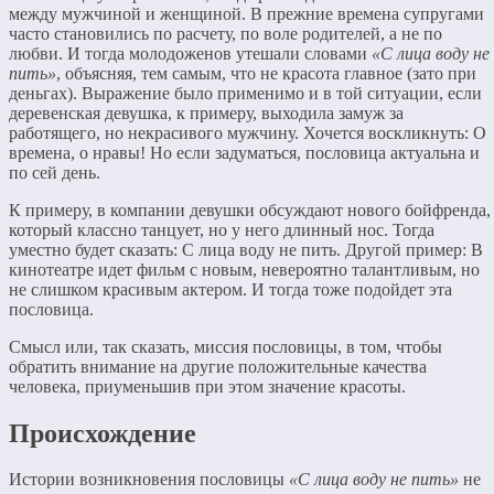
между мужчиной и женщиной. В прежние времена супругами
часто становились по расчету, по воле родителей, а не по
любви. И тогда молодоженов утешали словами
«С лица воду не
пить»
, объясняя, тем самым, что не красота главное (зато при
деньгах). Выражение было применимо и в той ситуации, если
деревенская девушка, к примеру, выходила замуж за
работящего, но некрасивого мужчину. Хочется воскликнуть: О
времена, о нравы! Но если задуматься, пословица актуальна и
по сей день.
К примеру, в компании девушки обсуждают нового бойфренда,
который классно танцует, но у него длинный нос. Тогда
уместно будет сказать: С лица воду не пить. Другой пример: В
кинотеатре идет фильм с новым, невероятно талантливым, но
не слишком красивым актером. И тогда тоже подойдет эта
пословица.
Смысл или, так сказать, миссия пословицы, в том, чтобы
обратить внимание на другие положительные качества
человека, приуменьшив при этом значение красоты.
Происхождение
Истории возникновения пословицы
«С лица воду не пить»
не