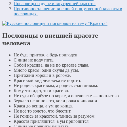
Пословицы о душе и внутренней красоте.
Противопоставлении внешней и внутренней красоты в
пословицах.
Пословицы о внешней красоте
человека
Не будь пригож, а будь пригоден.
С лица не воду пить.
Собой красива, да не по красаве слава.
Много красы: одни скулы да усы.
Пригожий хорош и в рогоже.
Красивый вид человека не портит.
Не родись красивым, а родись счастливым.
Кому что идет, то и красиво.
Не суди об арбузе по корке, а о человеке — по платью.
Зеркало не виновато, коли рожа кривовата.
Краса до венца, а ум до конца.
Не всё то золото, что блестит.
Не гонись за красотой, тянись за разумом.
Красота приглядится, а ум пригодится.
С лица не пряники печатать.