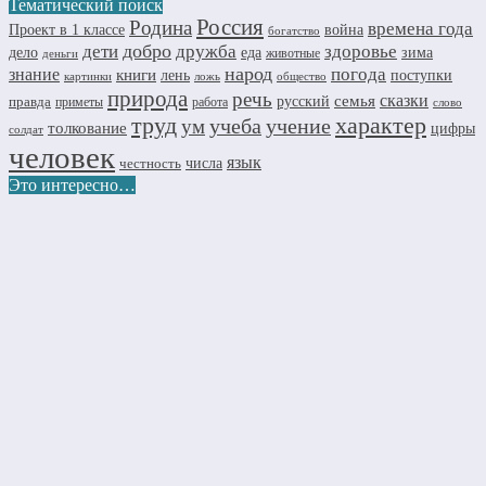
Тематический поиск
Россия
Родина
времена года
Проект в 1 классе
война
богатство
добро
дружба
здоровье
дети
дело
еда
зима
животные
деньги
народ
погода
знание
книги
лень
поступки
картинки
ложь
общество
природа
речь
семья
сказки
правда
русский
приметы
работа
слово
труд
характер
учеба
учение
ум
толкование
цифры
солдат
человек
язык
числа
честность
Это интересно…