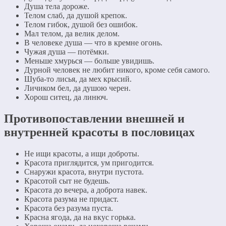
Душа тела дороже.
Телом слаб, да душой крепок.
Телом гибок, душой без ошибок.
Мал телом, да велик делом.
В человеке душа — что в кремне огонь.
Чужая душа — потёмки.
Меньше хмурься — больше увидишь.
Дурной человек не любит никого, кроме себя самого.
Шуба-то лисья, да мех крысий.
Личиком бел, да душою черен.
Хорош ситец, да линюч.
Противопоставлении внешней и
внутренней красоты в пословицах
Не ищи красоты, а ищи доброты.
Красота приглядится, ум пригодится.
Снаружи красота, внутри пустота.
Красотой сыт не будешь.
Красота до вечера, а доброта навек.
Красота разума не придаст.
Красота без разума пуста.
Красна ягода, да на вкус горька.