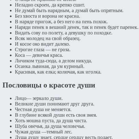
Неладно скроен, да крепко сшит.
Не думай быть нарядным, а думай быть опрятным.
Без хвоста и ворона не красна.
В наряде пригож, а без него на пень похож.
Наряди пенек в вешний денек, так и пенек будет паренек.
Видать сову по полету, а девушку по походке.
Всяк молодец на свой образец.
И косое око видит далеко.
Строгие глаза — не гроза.
Коса — девичья краса.
Личиком туда-сюда, а делом никуда.
Осанка львиная, да ум куриный.
Красивая, как елка; колючая, как иголка.
Пословицы о красоте души
Лицо— зеркало души.
Великие души понимают друг друга.
Честная душа не меняется.
В глубине всякой души есть своя змея.
Хоть мошна пуста, да душа чиста.
Шуба овечья, да душа человечья.
Чужая душа —темный лес.
Душа душу знает, сердце сердцу весть подает.