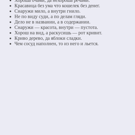
Хороша очами, да нехороша речами.
Красавица без ума что кошелек без денег.
Снаружи мило, а внутри гнило.
Не по виду суди, а по делам гляди.
Дело не в названии, а в содержании.
Снаружи — красота, внутри — пустота.
Хорош на вид, а раскусишь — рот кривит.
Криво дерево, да яблоки сладки.
Чем сосуд наполнен, то из него и льется.