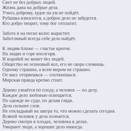
Свет не без добрых людей.
Жизнь дана на добрые дела.
Учись доброму, худое на ум не пойдёт.
Рубашка износится, а доброе дело не забудется.
Кто добро творит, тому бог отплатит.
Забота и на песке колос вырастит.
Заботливый всегда себе дело найдёт.
К людям ближе — счастье крепче.
На людях и горе вполгоря.
И воробей не живет без людей.
Общество не осиновый кол, его не скоро сломишь.
Одному страшно, а всем миром не страшно.
От масс оторвешься — споткнешься.
Мирская правда крепко стоит.
Дерево узнаётся по плоду, а человек — по делу.
Каждое дело любовью освещается.
По одежде не суди, по делам гляди.
Дела сильнее слов.
Не откладывай на завтра то, что можно сделать сегодня.
Всякий человек у дела познается.
Дерево смотри в плодах, человека в делах.
Умирают люди, а хорошее дело никогда.