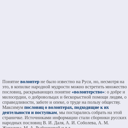
Понятие
волонтер
не было известно на Руси, но, несмотря на
это, в копилке народной мудрости можно встретить множество
пословиц, раскрывающих понятие
«волонтерство»
: о добре и
милосердии, о добровольцах и бескорыстной помощи людям, о
справедливости, заботе и опеке, о труде на пользу обществу.
Максимум
пословиц о волонтерах, подходящие к их
деятельности и поступкам
, мы постарались собрать на этой
страничке. Источниками информации стали сборники русских
народных пословиц В. И. Даля, А. И. Соболева, А. М.
Жигулева, М. А. Рыбниковой и т.д.