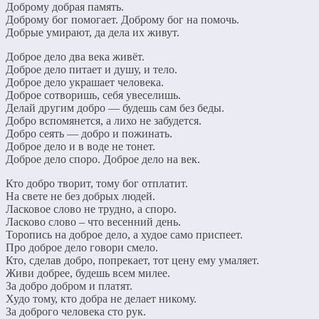
Доброму добрая память.
Доброму бог помогает. Доброму бог на помочь.
Добрые умирают, да дела их живут.
Доброе дело два века живёт.
Доброе дело питает и душу, и тело.
Доброе дело украшает человека.
Доброе сотворишь, себя увеселишь.
Делай другим добро — будешь сам без беды.
Добро вспомянется, а лихо не забудется.
Добро сеять — добро и пожинать.
Доброе дело и в воде не тонет.
Доброе дело споро. Доброе дело на век.
Кто добро творит, тому бог отплатит.
На свете не без добрых людей.
Ласковое слово не трудно, а споро.
Ласково слово – что весенний день.
Торопись на доброе дело, а худое само приспеет.
Про доброе дело говори смело.
Кто, сделав добро, попрекает, тот цену ему умаляет.
Живи добрее, будешь всем милее.
За добро добром и платят.
Худо тому, кто добра не делает никому.
За доброго человека сто рук.