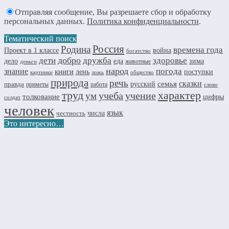
Отправляя сообщение, Вы разрешаете сбор и обработку
персональных данных.
Политика конфиденциальности
.
Тематический поиск
Россия
Родина
времена года
Проект в 1 классе
война
богатство
добро
дружба
здоровье
дети
дело
еда
зима
животные
деньги
народ
погода
знание
книги
лень
поступки
картинки
ложь
общество
природа
речь
семья
сказки
правда
русский
приметы
работа
слово
труд
характер
учеба
учение
ум
толкование
цифры
солдат
человек
язык
числа
честность
Это интересно…