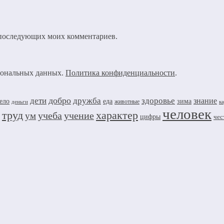
ля последующих моих комментариев.
рсональных данных.
Политика конфиденциальности
.
добро
дружба
здоровье
дети
знание
ело
еда
зима
животные
деньги
к
человек
труд
характер
учеба
учение
ум
цифры
чес