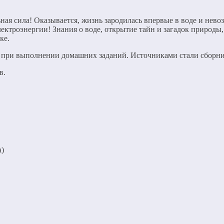
льная сила! Оказывается, жизнь зародилась впервые в воде и нев
лектроэнергии! Знания о воде, открытие тайн и загадок природ
ке.
 при выполнении домашних заданий. Источниками стали сборни
в.
а)