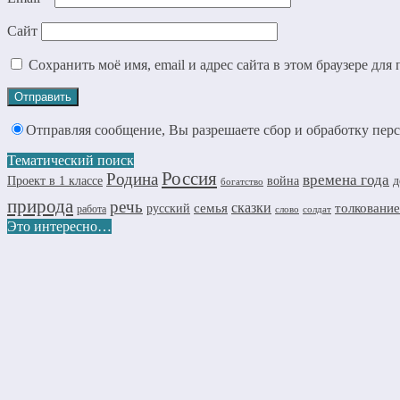
Сайт
Сохранить моё имя, email и адрес сайта в этом браузере д
Отправляя сообщение, Вы разрешаете сбор и обработку пе
Тематический поиск
Россия
Родина
времена года
д
Проект в 1 классе
война
богатство
природа
речь
семья
сказки
толкование
русский
работа
слово
солдат
Это интересно…