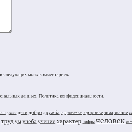
ля последующих моих комментариев.
рсональных данных.
Политика конфиденциальности
.
добро
дружба
здоровье
дети
знание
ело
еда
зима
животные
деньги
к
человек
труд
характер
учеба
учение
ум
цифры
чес