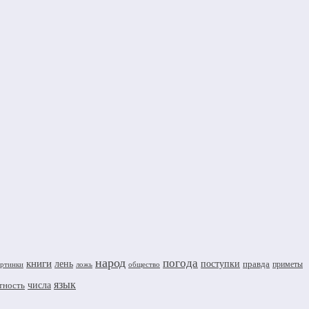
народ
погода
книги
лень
поступки
правда
приметы
артинки
ложь
общество
язык
числа
тность