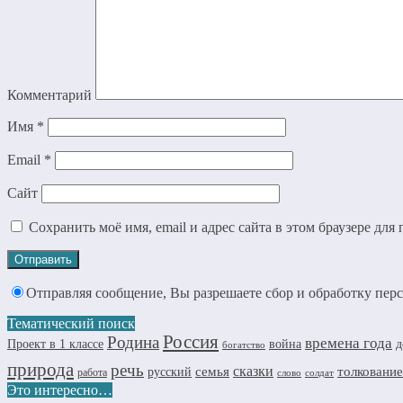
Комментарий
Имя
*
Email
*
Сайт
Сохранить моё имя, email и адрес сайта в этом браузере д
Отправляя сообщение, Вы разрешаете сбор и обработку пе
Тематический поиск
Россия
Родина
времена года
д
Проект в 1 классе
война
богатство
природа
речь
семья
сказки
толкование
русский
работа
слово
солдат
Это интересно…