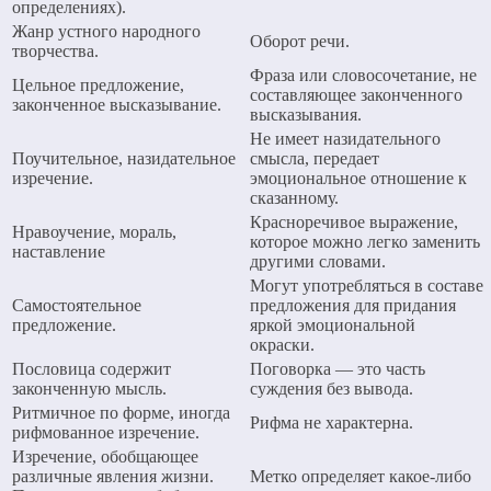
определениях).
Жанр устного народного
Оборот речи.
творчества.
Фраза или словосочетание, не
Цельное предложение,
составляющее законченного
законченное высказывание.
высказывания.
Не имеет назидательного
Поучительное, назидательное
смысла, передает
изречение.
эмоциональное отношение к
сказанному.
Красноречивое выражение,
Нравоучение, мораль,
которое можно легко заменить
наставление
другими словами.
Могут употребляться в составе
Самостоятельное
предложения для придания
предложение.
яркой эмоциональной
окраски.
Пословица содержит
Поговорка — это часть
законченную мысль.
суждения без вывода.
Ритмичное по форме, иногда
Рифма не характерна.
рифмованное изречение.
Изречение, обобщающее
различные явления жизни.
Метко определяет какое-либо