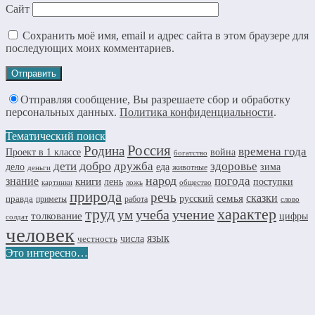
Сайт
Сохранить моё имя, email и адрес сайта в этом браузере для
последующих моих комментариев.
Отправляя сообщение, Вы разрешаете сбор и обработку
персональных данных.
Политика конфиденциальности
.
Тематический поиск
Россия
Родина
времена года
Проект в 1 классе
война
богатство
добро
дружба
здоровье
дети
дело
еда
зима
животные
деньги
народ
погода
знание
книги
лень
поступки
картинки
ложь
общество
природа
речь
семья
сказки
правда
русский
приметы
работа
слово
труд
характер
учеба
учение
ум
толкование
цифры
солдат
человек
язык
числа
честность
Это интересно…