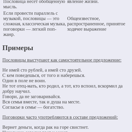
Пословица несет обобщенную
явление жизни.
мысль.
Если провести параллель с
музыкой, пословицы — это
Общеизвестное,
сложная, классическая музыка,
распространенное, принятое
поговорки — легкий поп-
ходячее выражение
жанр.
Примеры
Пословицы выступают как самостоятельное предложение:
Не имей сто рублей, а имей сто друзей.
С кем поведешься, от того и наберешься.
Один в поле не воин.
Не тот отец-мать, кто родил, а тот, кто вспоил, вскормил да
добру научил.
Говори, да не заговаривайся.
Вся семья вместе, так и душа на месте.
Согласье в семье — богатство.
Поговорки часто употребляются в составе предложений:
Вернет деньги, когда рак на горе свистнет.