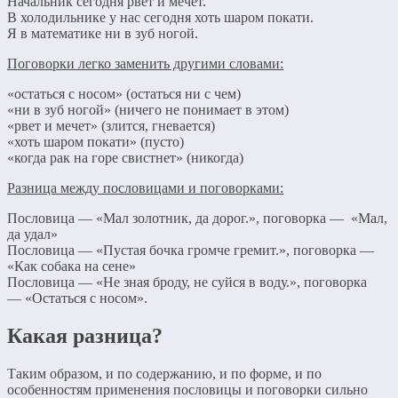
Начальник сегодня рвет и мечет.
В холодильнике у нас сегодня хоть шаром покати.
Я в математике ни в зуб ногой.
Поговорки легко заменить другими словами:
«остаться с носом» (остаться ни с чем)
«ни в зуб ногой» (ничего не понимает в этом)
«рвет и мечет» (злится, гневается)
«хоть шаром покати» (пусто)
«когда рак на горе свистнет» (никогда)
Разница между пословицами и поговорками:
Пословица — «Мал золотник, да дорог.», поговорка — «Мал,
да удал»
Пословица — «Пустая бочка громче гремит.», поговорка —
«Как собака на сене»
Пословица — «Не зная броду, не суйся в воду.», поговорка
— «Остаться с носом».
Какая разница?
Таким образом, и по содержанию, и по форме, и по
особенностям применения пословицы и поговорки сильно