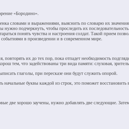
орение «Бородино».
енка словами и выражениями, выяснить по словарю их значения.
ы нужно подчеркнуть, чтобы проследить их последовательность
тараться понять чувства и настроения солдат. Такой прием поз
событиями в произведении и в современном мире.
, повторять их до тех пор, пока отпадет необходимость подгляд
орош тем, что задействованы три вида памяти: слуховая, зритель
ыписать глаголы, при пересказе они будут служить опорой.
ть начальные буквы каждой из строк, это поможет восстановить 
рвые две хорошо заучены, нужно добавлять две следующие. Зате