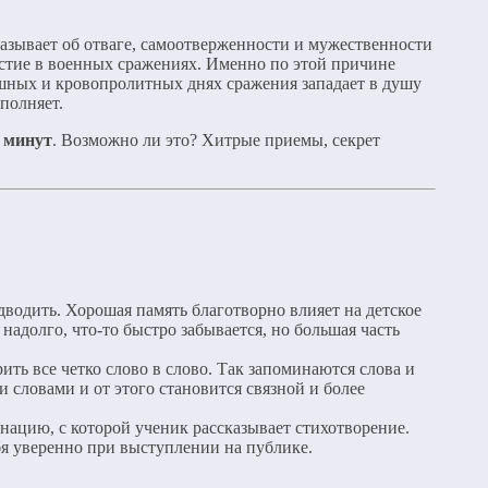
сказывает об отваге, самоотверженности и мужественности
стие в военных сражениях. Именно по этой причине
ашных и кровопролитных днях сражения западает в душу
полняет.
5 минут
. Возможно ли это? Хитрые приемы, секрет
одводить. Хорошая память благотворно влияет на детское
надолго, что-то быстро забывается, но большая часть
ть все четко слово в слово. Так запоминаются слова и
 словами и от этого становится связной и более
нацию, с которой ученик рассказывает стихотворение.
бя уверенно при выступлении на публике.