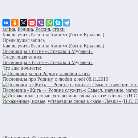
война
,
Родина
,
Россия
,
стихи
Как выучить басню за 5 минут (басни Крылова)
Предыдущая запись
Как выучить басню за 5 минут (басни Крылова)
Пословицы к басне «Стрекоза и Муравей»
Следующая запись
Пословицы к басне «Стрекоза и Муравей»
Что еще почитать:
Пословицы про Родину, о любви к ней
08.11.2016
Пословица «Жить — Родине служить»: Смысл, значение, матер
Искаженные, новые, устаревшие слова в сказе «Левша» (Н.С. Л
Обсуждение: 35 комментариев