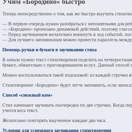
Учим «Бородино» быстро
Теперь непосредственно о том, как же быстро выучить стихотв
— В первую очередь нужно разобраться с непонятными для реб
— «Бородино» пронизано динамикой действий, поэтому глагол
— Перед заучиванием желательно вникнуть в ход событий, пос
— Для лучшего запоминания можно провести параллель между 
Помощь ручки и бумаги в заучивании стиха
В начале нужно текст стихотворения поделить на четверостишия
бумаге, обязательно с проговариванием вслух. Данный способ х
Можно воспользоваться такой подсказкой: из каждой строчки в
Стихотворение «Бородино» будет легче запомнить, если записа
Способ «снежный ком»
Стих начинают заучивать поочередно по две строчки. Когда пе
учится весь текст.
Желательно повторять выученное каждые два часа.
Условия для успешного заучивания стихотворения