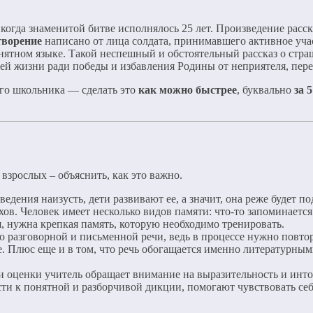
, когда знаменитой битве исполнялось 25 лет. Произведение рас
творение
написано от лица солдата, принимавшего активное уча
онятном языке. Такой неспешный и обстоятельный рассказ о стр
оей жизни ради победы и избавления Родины от неприятеля, пере
ого школьника — сделать это
как можно быстрее
, буквально
за 
взрослых – объяснить, как это важно.
дения наизусть, дети развивают ее, а значит, она реже будет п
ов. Человек имеет несколько видов памяти: что-то запоминается 
, нужна крепкая память, которую необходимо тренировать.
 разговорной и письменной речи, ведь в процессе нужно повтори
. Плюс еще и в том, что речь обогащается именно литературными
 оценки учитель обращает внимание на выразительность и инто
ти к понятной и разборчивой дикции, помогают чувствовать се