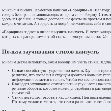
Михаил Юрьевич Лермонтов написал
«Бородино»
в 1837 году
солдат, бесстрашно защищающих от врага свою Родину.
Стихо
здесь нет фальши, а только достоверные факты на простом и п
каждого читателя. А гордость за людей, не жалевших себя и св
«Бородино»
задают в школе
выучить наизусть
. И мечта кажд
которых мы раскрываем в этой статье, помогут вам в этом 😉
Польза заучивания стихов наизусть
Многим детям непонятно, зачем вообще им учить стихи. Задача 
Стихи
способствуют укреплению памяти. Заучивая произве
развитие, что позволит в будущем добиться больших успех
информации остается в голове. Чтобы ею воспользоваться
Благодаря заучиванию стихотворений улучшается качество
речевые обороты, которые можно употреблять в разговоре
грамотной.
Стихи позволяют работать над дикцией. При выставлении
Поэтому можно отметить, что стихи развивают способнос