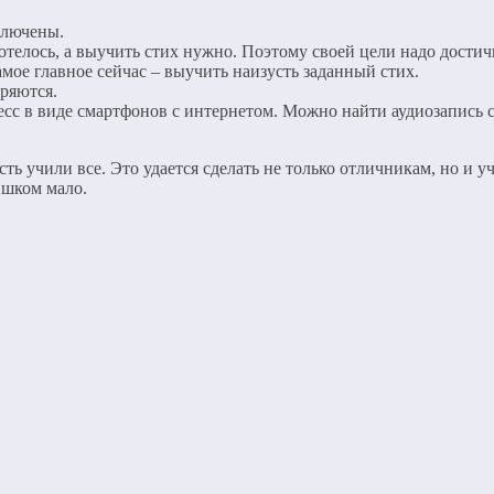
ключены.
отелось, а выучить стих нужно. Поэтому своей цели надо достич
ое главное сейчас – выучить наизусть заданный стих.
оряются.
сс в виде смартфонов с интернетом. Можно найти аудиозапись 
сть учили все. Это удается сделать не только отличникам, но и 
ишком мало.