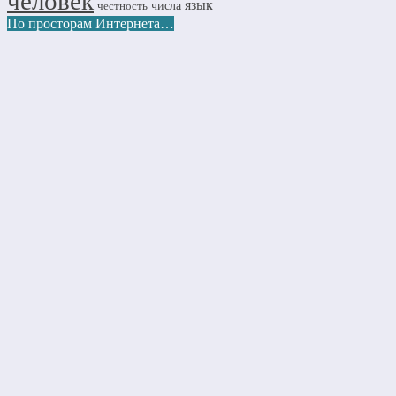
человек
язык
числа
честность
По просторам Интернета…