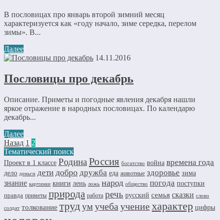
В пословицах про январь второй зимний месяц
характеризуется как «году начало, зиме середка, перелом
зимы». В...
Далее
14.11.2016
Пословицы про декабрь
Описание. Приметы и погодные явления декабря нашли
яркое отражение в народных пословицах. По календарю
декабрь...
Далее
Назад
1
2
Тематический поиск
Россия
Родина
времена года
Проект в 1 классе
война
богатство
добро
дружба
здоровье
дети
дело
еда
зима
животные
деньги
народ
погода
знание
книги
лень
поступки
картинки
ложь
общество
природа
речь
семья
сказки
правда
русский
приметы
работа
слово
труд
характер
учеба
учение
ум
толкование
цифры
солдат