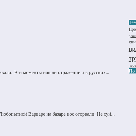
Тем
Про
день
кни
пр
тр
чес
По
вали. Эти моменты нашли отражение и в русских...
Любопытной Варваре на базаре нос оторвали, Не суй...