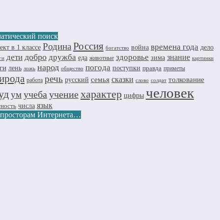
атический поиск
Россия
Родина
времена года
дело
ект в 1 классе
война
богатство
добро
дружба
здоровье
дети
знание
еда
зима
животные
ги
картинки
народ
погода
ги
лень
поступки
правда
приметы
ложь
общество
ирода
речь
семья
сказки
толкование
русский
работа
слово
солдат
человек
уд
характер
учеба
учение
ум
цифры
язык
числа
тность
 просторам Интернета…